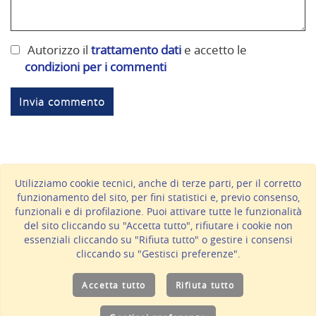
Autorizzo il
trattamento dati
e accetto le
condizioni per i commenti
Utilizziamo cookie tecnici, anche di terze parti, per il corretto
funzionamento del sito, per fini statistici e, previo consenso,
BARTOLI VERNICI SRL
- P.IVA 00955440417 - C.S. € 120.000
funzionali e di profilazione. Puoi attivare tutte le funzionalità
i.v. - REA PS-97694
del sito cliccando su "Accetta tutto", rifiutare i cookie non
Via Renato Serra 2/4/6, 61122 Pesaro (PU)
essenziali cliccando su "Rifiuta tutto" o gestire i consensi
Tel.
+39 0721 281265
- Fax +39 0721 450077 -
cliccando su "Gestisci preferenze".
info@bartolivernici.it
Privacy & Cookie Policy
(
gestisci preferenze
) -
Seguici su
Accetta tutto
Rifiuta tutto
Facebook