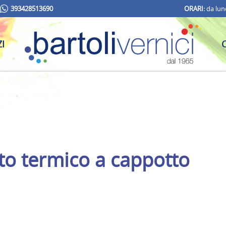
393428513690
ORARI:
da lune
I
to termico a cappotto