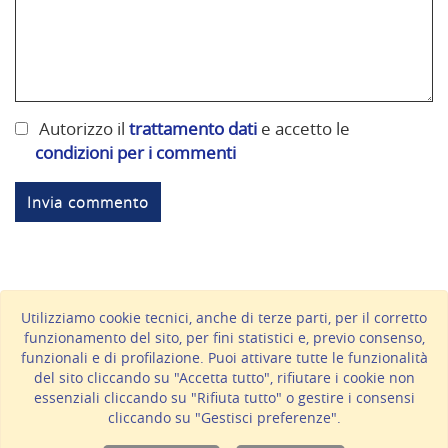
Autorizzo il
trattamento dati
e accetto le
condizioni per i commenti
Utilizziamo cookie tecnici, anche di terze parti, per il corretto
funzionamento del sito, per fini statistici e, previo consenso,
BARTOLI VERNICI SRL
- P.IVA 00955440417 - C.S. € 120.000
funzionali e di profilazione. Puoi attivare tutte le funzionalità
i.v. - REA PS-97694
del sito cliccando su "Accetta tutto", rifiutare i cookie non
Via Renato Serra 2/4/6, 61122 Pesaro (PU)
essenziali cliccando su "Rifiuta tutto" o gestire i consensi
Tel.
+39 0721 281265
- Fax +39 0721 450077 -
cliccando su "Gestisci preferenze".
info@bartolivernici.it