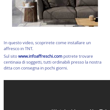
In questo video, scoprirete come installare un
affresco in TNT.
Sul sito
www.infoaffreschi.com
potrete trovare
centinaia di soggetti, tutti ordinabili presso la nostra
ditta con consegna in pochi giorni.