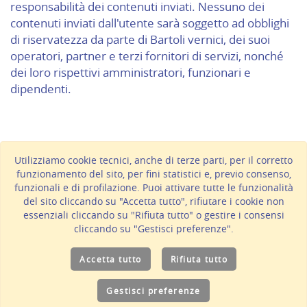
responsabilità dei contenuti inviati. Nessuno dei
contenuti inviati dall'utente sarà soggetto ad obblighi
di riservatezza da parte di Bartoli vernici, dei suoi
operatori, partner e terzi fornitori di servizi, nonché
dei loro rispettivi amministratori, funzionari e
dipendenti.
Utilizziamo cookie tecnici, anche di terze parti, per il corretto
funzionamento del sito, per fini statistici e, previo consenso,
BARTOLI VERNICI SRL
- P.IVA 00955440417 - C.S. € 120.000
funzionali e di profilazione. Puoi attivare tutte le funzionalità
i.v. - REA PS-97694
del sito cliccando su "Accetta tutto", rifiutare i cookie non
Via Renato Serra 2/4/6, 61122 Pesaro (PU)
essenziali cliccando su "Rifiuta tutto" o gestire i consensi
Tel.
+39 0721 281265
- Fax +39 0721 450077 -
cliccando su "Gestisci preferenze".
info@bartolivernici.it
Privacy & Cookie Policy
(
gestisci preferenze
) -
Seguici su
Accetta tutto
Rifiuta tutto
Facebook
Gestisci preferenze
© Artistiko Studio